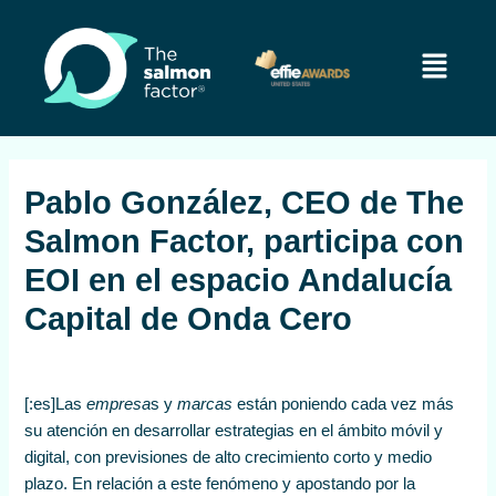
Ir
Navegación
al
de
Menú
contenido
entradas
Pablo González, CEO de The
Salmon Factor, participa con
EOI en el espacio Andalucía
Capital de Onda Cero
[:es]Las
empresa
s y
marcas
están poniendo cada vez más
su atención en desarrollar estrategias en el ámbito móvil y
digital, con previsiones de alto crecimiento corto y medio
plazo. En relación a este fenómeno y apostando por la