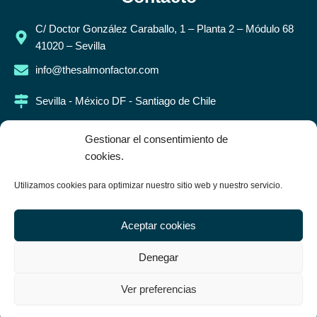
C/ Doctor González Caraballo, 1 – Planta 2 – Módulo 68
41020 – Sevilla
info@thesalmonfactor.com
Sevilla - México DF - Santiago de Chile
Legal
Gestionar el consentimiento de
cookies.
Aviso legal
Utilizamos cookies para optimizar nuestro sitio web y nuestro servicio.
Política de privacidad
Política de cookies
Aceptar cookies
Síguenos en
Denegar
Ver preferencias