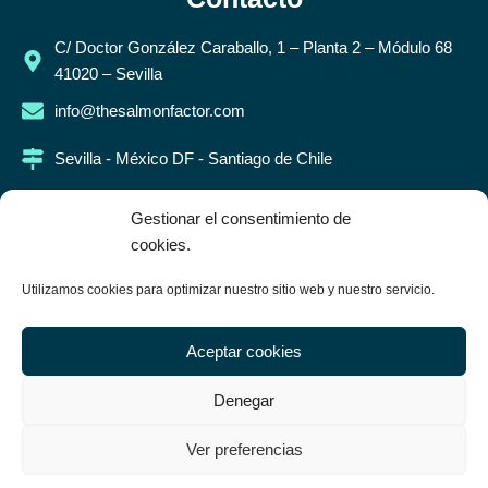
C/ Doctor González Caraballo, 1 – Planta 2 – Módulo 68
41020 – Sevilla
info@thesalmonfactor.com
Sevilla - México DF - Santiago de Chile
Legal
Gestionar el consentimiento de
cookies.
Aviso legal
Utilizamos cookies para optimizar nuestro sitio web y nuestro servicio.
Política de privacidad
Política de cookies
Aceptar cookies
Síguenos en
Denegar
Ver preferencias